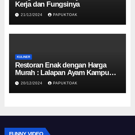
Kerja dan Fungsinya
21/12/2024
PAPUKTOAK
KULINER
Restoran Enak dengan Harga
Murah : Lalapan Ayam Kampung,
Cumi Krispi dan Mie Goreng
20/12/2024
PAPUKTOAK
FUNNY VIDEO