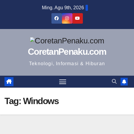
Skip
Ming. Agu 9th, 2026
to
content
CoretanPenaku.com
Teknologi, Informasi & Hiburan
Tag:
Windows