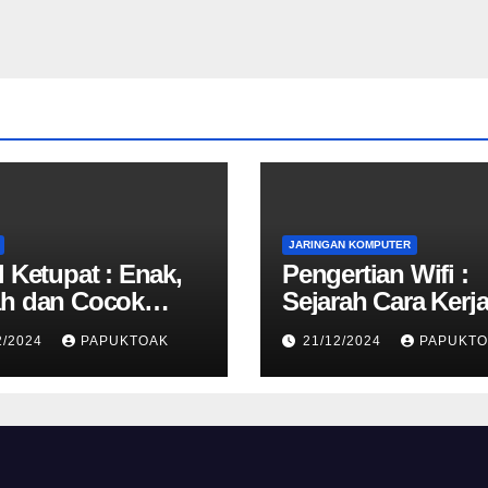
JARINGAN KOMPUTER
l Ketupat : Enak,
Pengertian Wifi :
h dan Cocok
Sejarah Cara Kerj
k Sarapan Pagi
Fungsinya
2/2024
PAPUKTOAK
21/12/2024
PAPUKTO