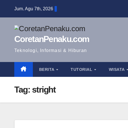
Skip
Jum. Agu 7th, 2026
to
content
CoretanPenaku.com
Teknologi, Informasi & Hiburan
BERITA
TUTORIAL
WISATA
Tag:
stright